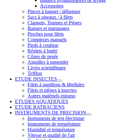
Balance dynamomètres de levage
Accessoires
Pinces à baguer / débaguer
Sacs à oiseaux / à filets
Clapnets, Trappes et Pièges
Bagues et marquages
Perches pour filets
Compteurs manuels
Pieds à coulisse
Réglets à butée
Cônes de pesée
Aiguilles à ramender
Livres scientifiques
Tefflon
ETUDE INSECTES
Filets à papillons & libellules
Filets et pièges à insectes
Autres matériels entomo
ETUDES AQUATIQUES
ETUDE BATRACIENS
INSTRUMENTS DE PRECISION
Instruments de test électrique
Instruments de température
Humidité et température
Vitesse et qualité de l'air