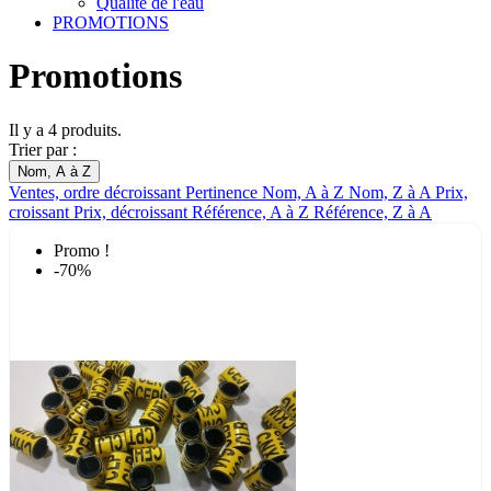
Qualité de l'eau
PROMOTIONS
Promotions
Il y a 4 produits.
Trier par :
Nom, A à Z
Ventes, ordre décroissant
Pertinence
Nom, A à Z
Nom, Z à A
Prix,
croissant
Prix, décroissant
Référence, A à Z
Référence, Z à A
Promo !
-70%