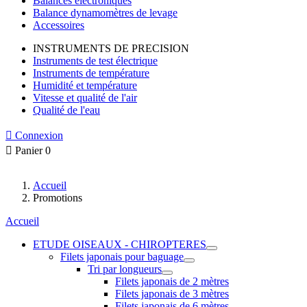
Balances électroniques
Balance dynamomètres de levage
Accessoires
INSTRUMENTS DE PRECISION
Instruments de test électrique
Instruments de température
Humidité et température
Vitesse et qualité de l'air
Qualité de l'eau

Connexion

Panier
0
Accueil
Promotions
Accueil
ETUDE OISEAUX - CHIROPTERES
Filets japonais pour baguage
Tri par longueurs
Filets japonais de 2 mètres
Filets japonais de 3 mètres
Filets japonais de 6 mètres