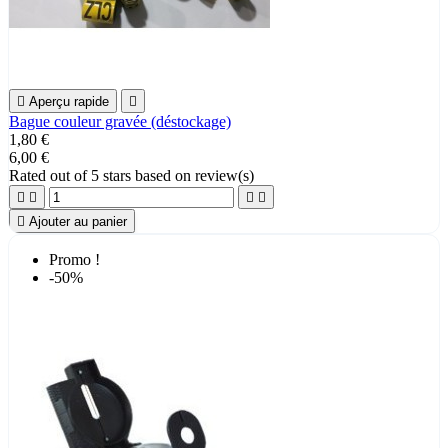

Aperçu rapide

Bague couleur gravée (déstockage)
1,80 €
6,00 €
Rated
out of 5 stars based on
review(s)





Ajouter au panier
Promo !
-50%