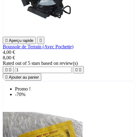

Aperçu rapide

Boussole de Terrain (Avec Pochette)
4,00 €
8,00 €
Rated
out of 5 stars based on
review(s)





Ajouter au panier
Promo !
-70%