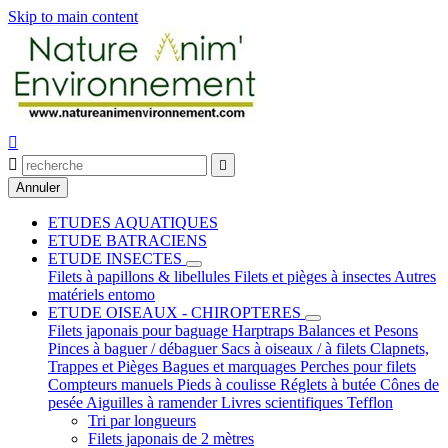
Skip to main content



Annuler
ETUDES AQUATIQUES
ETUDE BATRACIENS
ETUDE INSECTES
Filets à papillons & libellules
Filets et pièges à insectes
Autres
matériels entomo
ETUDE OISEAUX - CHIROPTERES
Filets japonais pour baguage
Harptraps
Balances et Pesons
Pinces à baguer / débaguer
Sacs à oiseaux / à filets
Clapnets,
Trappes et Pièges
Bagues et marquages
Perches pour filets
Compteurs manuels
Pieds à coulisse
Réglets à butée
Cônes de
pesée
Aiguilles à ramender
Livres scientifiques
Tefflon
Tri par longueurs
Filets japonais de 2 mètres