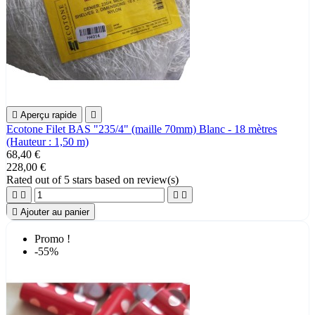

Aperçu rapide

Ecotone Filet BAS "235/4" (maille 70mm) Blanc - 18 mètres
(Hauteur : 1,50 m)
68,40 €
228,00 €
Rated
out of 5 stars based on
review(s)





Ajouter au panier
Promo !
-55%