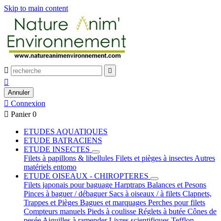
Skip to main content



Annuler

Connexion

Panier
0
ETUDES AQUATIQUES
ETUDE BATRACIENS
ETUDE INSECTES
Filets à papillons & libellules
Filets et pièges à insectes
Autres
matériels entomo
ETUDE OISEAUX - CHIROPTERES
Filets japonais pour baguage
Harptraps
Balances et Pesons
Pinces à baguer / débaguer
Sacs à oiseaux / à filets
Clapnets,
Trappes et Pièges
Bagues et marquages
Perches pour filets
Compteurs manuels
Pieds à coulisse
Réglets à butée
Cônes de
pesée
Aiguilles à ramender
Livres scientifiques
Tefflon