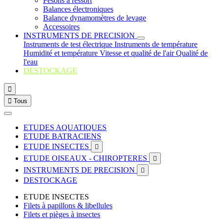
Pesons à ressort
Balances électroniques
Balance dynamomètres de levage
Accessoires
INSTRUMENTS DE PRECISION
Instruments de test électrique
Instruments de température
Humidité et température
Vitesse et qualité de l'air
Qualité de
l'eau
DESTOCKAGE


Tous
ETUDES AQUATIQUES
ETUDE BATRACIENS
ETUDE INSECTES

ETUDE OISEAUX - CHIROPTERES

INSTRUMENTS DE PRECISION

DESTOCKAGE
ETUDE INSECTES
Filets à papillons & libellules
Filets et pièges à insectes