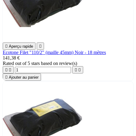

Aperçu rapide

Ecotone Filet "110/2" (maille 45mm) Noir - 18 mètres
141,38 €
Rated
out of 5 stars based on
review(s)





Ajouter au panier