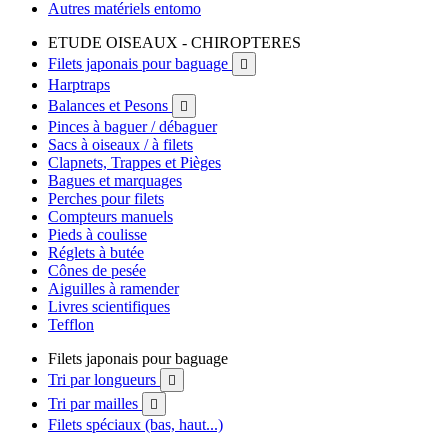
Autres matériels entomo
ETUDE OISEAUX - CHIROPTERES
Filets japonais pour baguage

Harptraps
Balances et Pesons

Pinces à baguer / débaguer
Sacs à oiseaux / à filets
Clapnets, Trappes et Pièges
Bagues et marquages
Perches pour filets
Compteurs manuels
Pieds à coulisse
Réglets à butée
Cônes de pesée
Aiguilles à ramender
Livres scientifiques
Tefflon
Filets japonais pour baguage
Tri par longueurs

Tri par mailles

Filets spéciaux (bas, haut...)