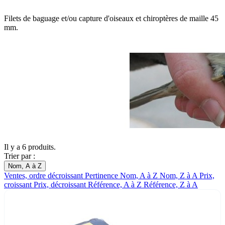
Filets de baguage et/ou capture d'oiseaux et chiroptères de maille 45
mm.
Il y a 6 produits.
Trier par :
Nom, A à Z
Ventes, ordre décroissant
Pertinence
Nom, A à Z
Nom, Z à A
Prix,
croissant
Prix, décroissant
Référence, A à Z
Référence, Z à A