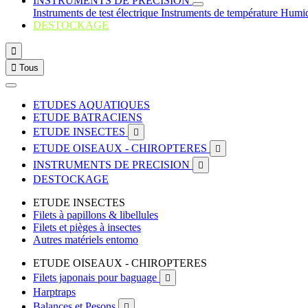
INSTRUMENTS DE PRECISION
Instruments de test électrique
Instruments de température
Humid
DESTOCKAGE


Tous
ETUDES AQUATIQUES
ETUDE BATRACIENS
ETUDE INSECTES

ETUDE OISEAUX - CHIROPTERES

INSTRUMENTS DE PRECISION

DESTOCKAGE
ETUDE INSECTES
Filets à papillons & libellules
Filets et pièges à insectes
Autres matériels entomo
ETUDE OISEAUX - CHIROPTERES
Filets japonais pour baguage

Harptraps
Balances et Pesons
