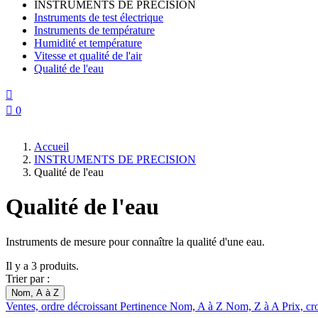
INSTRUMENTS DE PRECISION
Instruments de test électrique
Instruments de température
Humidité et température
Vitesse et qualité de l'air
Qualité de l'eau


0
Accueil
INSTRUMENTS DE PRECISION
Qualité de l'eau
Qualité de l'eau
Instruments de mesure pour connaître la qualité d'une eau.
Il y a 3 produits.
Trier par :
Nom, A à Z
Ventes, ordre décroissant
Pertinence
Nom, A à Z
Nom, Z à A
Prix, cr