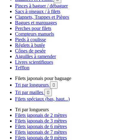
Pinces à baguer / débaguer
Sacs à oiseaux / à filets
Clapnets, Trappes et Pièges
Bagues et marquages
Perches pour filets
Compteurs manuels
Pieds à coulisse
Réglets à butée
Cônes de pesée
Aiguilles à ramender
Livres scientifiques
Tefflon
Filets japonais pour baguage
Tri par longueurs

Tri par mailles

Filets spéciaux (bas, haut...)
Tri par longueurs
Filets japonais de 2 mètres
Filets japonais de 3 mètres
Filets japonais de 6 mètres
Filets japonais de 7 mètres
Filets japonais de 9 mètres