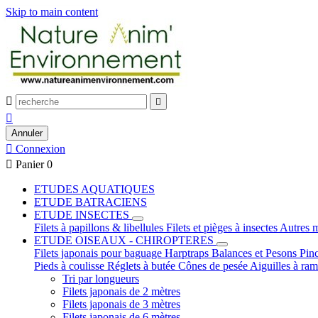
Skip to main content



Annuler

Connexion

Panier
0
ETUDES AQUATIQUES
ETUDE BATRACIENS
ETUDE INSECTES
Filets à papillons & libellules
Filets et pièges à insectes
Autres m
ETUDE OISEAUX - CHIROPTERES
Filets japonais pour baguage
Harptraps
Balances et Pesons
Pin
Pieds à coulisse
Réglets à butée
Cônes de pesée
Aiguilles à ra
Tri par longueurs
Filets japonais de 2 mètres
Filets japonais de 3 mètres
Filets japonais de 6 mètres