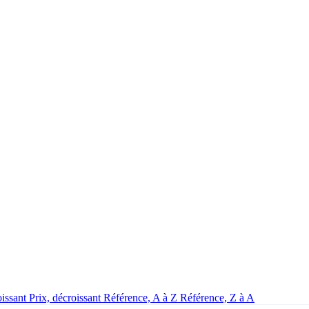
oissant
Prix, décroissant
Référence, A à Z
Référence, Z à A