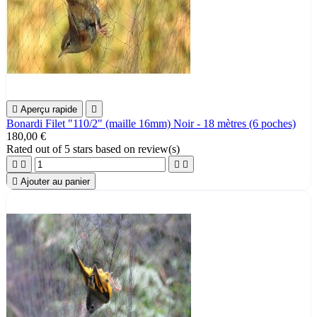

Aperçu rapide

Bonardi Filet "110/2" (maille 16mm) Noir - 18 mètres (6 poches)
180,00 €
Rated
out of 5 stars based on
review(s)





Ajouter au panier