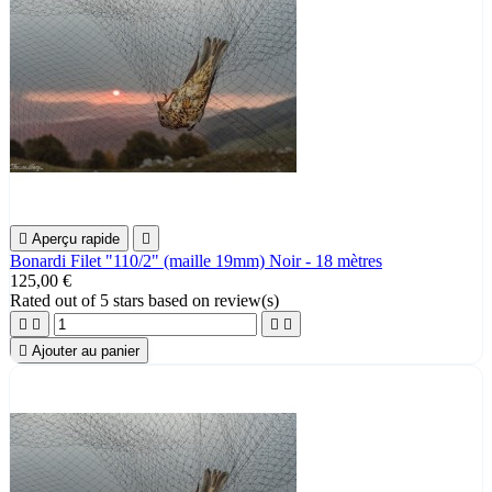

Aperçu rapide

Bonardi Filet "110/2" (maille 19mm) Noir - 18 mètres
125,00 €
Rated
out of 5 stars based on
review(s)





Ajouter au panier