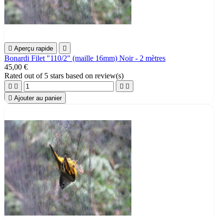

Aperçu rapide

Bonardi Filet "110/2" (maille 16mm) Noir - 2 mètres
45,00 €
Rated
out of 5 stars based on
review(s)





Ajouter au panier