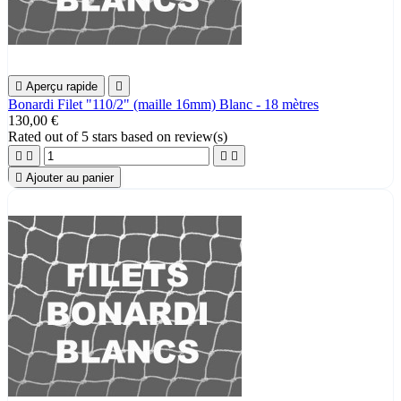

Aperçu rapide

Bonardi Filet "110/2" (maille 16mm) Blanc - 18 mètres
130,00 €
Rated
out of 5 stars based on
review(s)





Ajouter au panier