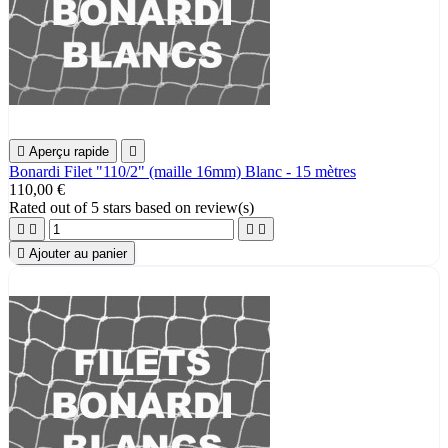

Aperçu rapide

Bonardi Filet "110/2" (maille 16mm) Blanc - 15 mètres
110,00 €
Rated
out of 5 stars based on
review(s)





Ajouter au panier