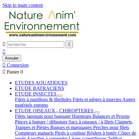
Skip to main content



Annuler

Connexion

Panier
0
ETUDES AQUATIQUES
ETUDE BATRACIENS
ETUDE INSECTES
Filets à papillons & libellules
Filets et pièges à insectes
Autres
matériels entomo
ETUDE OISEAUX - CHIROPTERES
Filets japonais pour baguage
Harptraps
Balances et Pesons
Pinces à baguer / débaguer
Sacs à oiseaux / à filets
Clapnets,
Trappes et Pièges
Bagues et marquages
Perches pour filets
Compteurs manuels
Pieds à coulisse
Réglets à butée
Cônes de
pesée
Aiguilles à ramender
Livres scientifiques
Tefflon