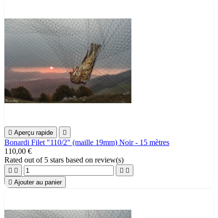

Aperçu rapide

Bonardi Filet "110/2" (maille 19mm) Noir - 15 mètres
110,00 €
Rated
out of 5 stars based on
review(s)





Ajouter au panier