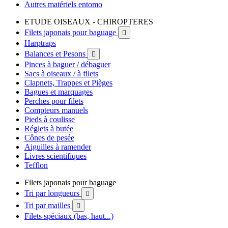
Autres matériels entomo
ETUDE OISEAUX - CHIROPTERES
Filets japonais pour baguage

Harptraps
Balances et Pesons

Pinces à baguer / débaguer
Sacs à oiseaux / à filets
Clapnets, Trappes et Pièges
Bagues et marquages
Perches pour filets
Compteurs manuels
Pieds à coulisse
Réglets à butée
Cônes de pesée
Aiguilles à ramender
Livres scientifiques
Tefflon
Filets japonais pour baguage
Tri par longueurs

Tri par mailles

Filets spéciaux (bas, haut...)