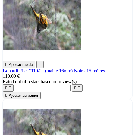

Aperçu rapide

Bonardi Filet "110/2" (maille 16mm) Noir - 15 mètres
110,00 €
Rated
out of 5 stars based on
review(s)





Ajouter au panier