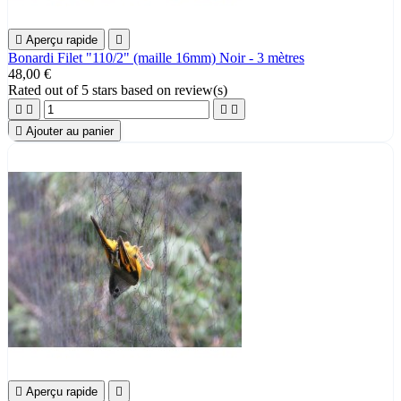

Aperçu rapide

Bonardi Filet "110/2" (maille 16mm) Noir - 3 mètres
48,00 €
Rated
out of 5 stars based on
review(s)





Ajouter au panier

Aperçu rapide
