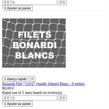





Ajouter au panier

Aperçu rapide

Bonardi Filet "110/2" (maille 16mm) Blanc - 9 mètres
80,00 €
Rated
out of 5 stars based on
review(s)





Ajouter au panier