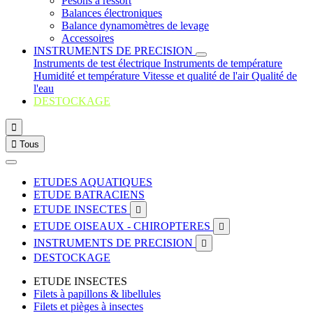
Pesons à ressort
Balances électroniques
Balance dynamomètres de levage
Accessoires
INSTRUMENTS DE PRECISION
Instruments de test électrique
Instruments de température
Humidité et température
Vitesse et qualité de l'air
Qualité de
l'eau
DESTOCKAGE


Tous
ETUDES AQUATIQUES
ETUDE BATRACIENS
ETUDE INSECTES

ETUDE OISEAUX - CHIROPTERES

INSTRUMENTS DE PRECISION

DESTOCKAGE
ETUDE INSECTES
Filets à papillons & libellules
Filets et pièges à insectes