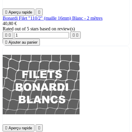

Aperçu rapide

Bonardi Filet "110/2" (maille 16mm) Blanc - 2 mètres
40,80 €
Rated
out of 5 stars based on
review(s)





Ajouter au panier

Aperçu rapide
