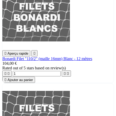

Aperçu rapide

Bonardi Filet "110/2" (maille 16mm) Blanc - 12 mètres
104,00 €
Rated
out of 5 stars based on
review(s)





Ajouter au panier