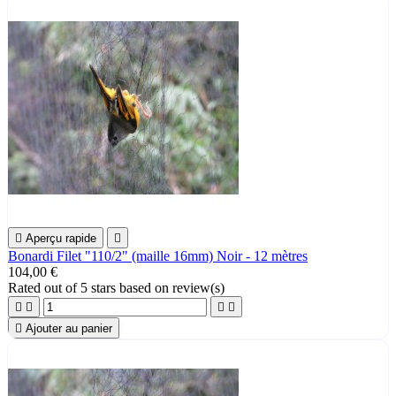

Aperçu rapide

Bonardi Filet "110/2" (maille 16mm) Noir - 12 mètres
104,00 €
Rated
out of 5 stars based on
review(s)





Ajouter au panier