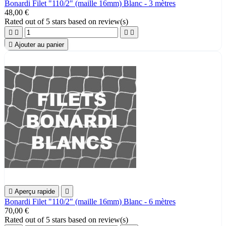
Bonardi Filet "110/2" (maille 16mm) Blanc - 3 mètres
48,00 €
Rated
out of 5 stars based on
review(s)





Ajouter au panier

Aperçu rapide

Bonardi Filet "110/2" (maille 16mm) Blanc - 6 mètres
70,00 €
Rated
out of 5 stars based on
review(s)