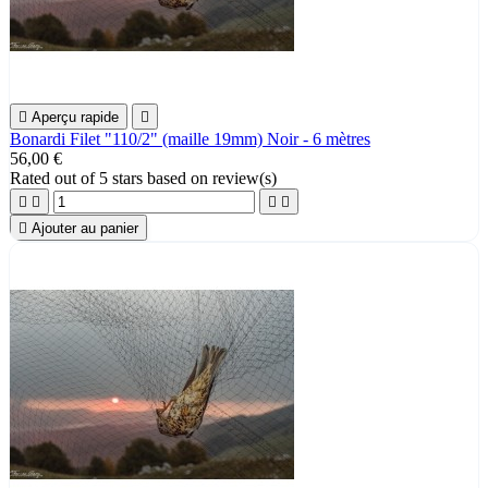

Aperçu rapide

Bonardi Filet "110/2" (maille 19mm) Noir - 6 mètres
56,00 €
Rated
out of 5 stars based on
review(s)





Ajouter au panier