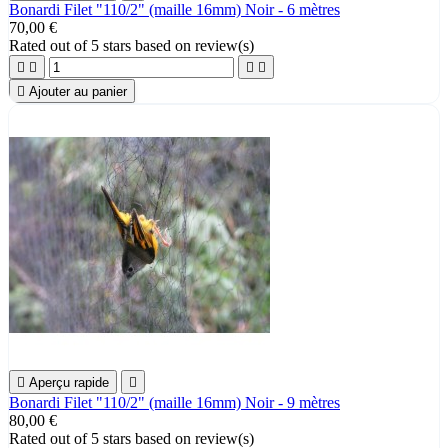
Bonardi Filet "110/2" (maille 16mm) Noir - 6 mètres
70,00 €
Rated
out of 5 stars based on
review(s)





Ajouter au panier

Aperçu rapide

Bonardi Filet "110/2" (maille 16mm) Noir - 9 mètres
80,00 €
Rated
out of 5 stars based on
review(s)