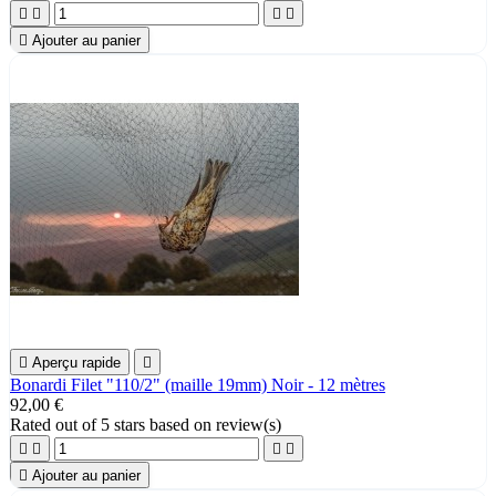





Ajouter au panier

Aperçu rapide

Bonardi Filet "110/2" (maille 19mm) Noir - 12 mètres
92,00 €
Rated
out of 5 stars based on
review(s)





Ajouter au panier