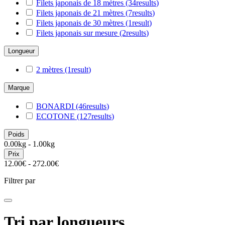
Filets japonais de 18 mètres
(34
results
)
Filets japonais de 21 mètres
(7
results
)
Filets japonais de 30 mètres
(1
result
)
Filets japonais sur mesure
(2
results
)
Longueur
2 mètres
(1
result
)
Marque
BONARDI
(46
results
)
ECOTONE
(127
results
)
Poids
0.00kg - 1.00kg
Prix
12.00€ - 272.00€
Filtrer par
Tri par longueurs