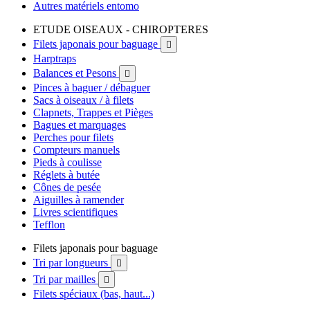
Autres matériels entomo
ETUDE OISEAUX - CHIROPTERES
Filets japonais pour baguage

Harptraps
Balances et Pesons

Pinces à baguer / débaguer
Sacs à oiseaux / à filets
Clapnets, Trappes et Pièges
Bagues et marquages
Perches pour filets
Compteurs manuels
Pieds à coulisse
Réglets à butée
Cônes de pesée
Aiguilles à ramender
Livres scientifiques
Tefflon
Filets japonais pour baguage
Tri par longueurs

Tri par mailles

Filets spéciaux (bas, haut...)