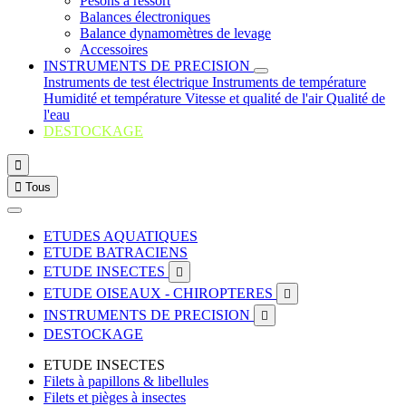
Pesons à ressort
Balances électroniques
Balance dynamomètres de levage
Accessoires
INSTRUMENTS DE PRECISION
Instruments de test électrique
Instruments de température
Humidité et température
Vitesse et qualité de l'air
Qualité de
l'eau
DESTOCKAGE


Tous
ETUDES AQUATIQUES
ETUDE BATRACIENS
ETUDE INSECTES

ETUDE OISEAUX - CHIROPTERES

INSTRUMENTS DE PRECISION

DESTOCKAGE
ETUDE INSECTES
Filets à papillons & libellules
Filets et pièges à insectes