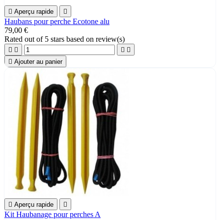

Aperçu rapide

Haubans pour perche Ecotone alu
79,00 €
Rated
out of 5 stars based on
review(s)





Ajouter au panier

Aperçu rapide

Kit Haubanage pour perches A