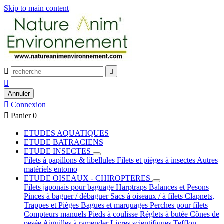
Skip to main content



Annuler

Connexion

Panier
0
ETUDES AQUATIQUES
ETUDE BATRACIENS
ETUDE INSECTES
Filets à papillons & libellules
Filets et pièges à insectes
Autres
matériels entomo
ETUDE OISEAUX - CHIROPTERES
Filets japonais pour baguage
Harptraps
Balances et Pesons
Pinces à baguer / débaguer
Sacs à oiseaux / à filets
Clapnets,
Trappes et Pièges
Bagues et marquages
Perches pour filets
Compteurs manuels
Pieds à coulisse
Réglets à butée
Cônes de
pesée
Aiguilles à ramender
Livres scientifiques
Tefflon