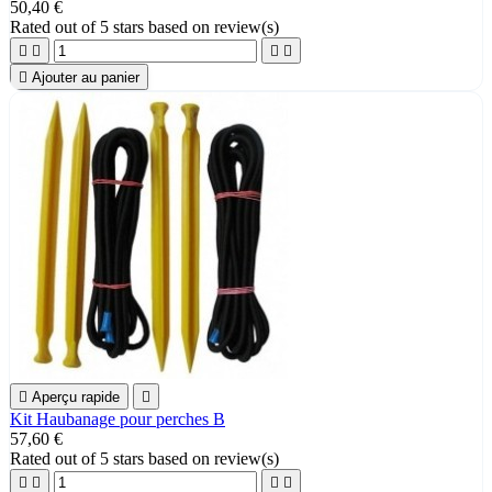
50,40 €
Rated
out of 5 stars based on
review(s)





Ajouter au panier

Aperçu rapide

Kit Haubanage pour perches B
57,60 €
Rated
out of 5 stars based on
review(s)



