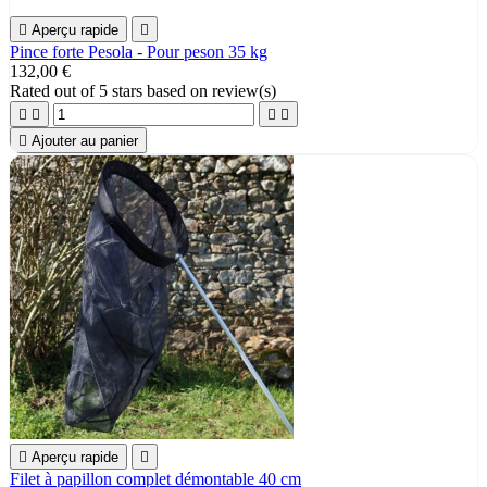

Aperçu rapide

Pince forte Pesola - Pour peson 35 kg
132,00 €
Rated
out of 5 stars based on
review(s)





Ajouter au panier

Aperçu rapide

Filet à papillon complet démontable 40 cm