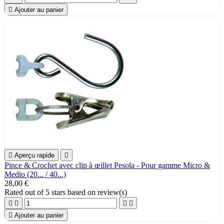

Ajouter au panier

Aperçu rapide

Pince & Crochet avec clip à œillet Pesola - Pour gamme Micro &
Medio (20... / 40...)
28,00 €
Rated
out of 5 stars based on
review(s)





Ajouter au panier