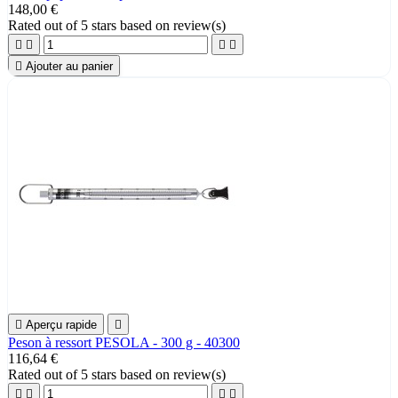
148,00 €
Rated
out of 5 stars based on
review(s)





Ajouter au panier

Aperçu rapide

Peson à ressort PESOLA - 300 g - 40300
116,64 €
Rated
out of 5 stars based on
review(s)



