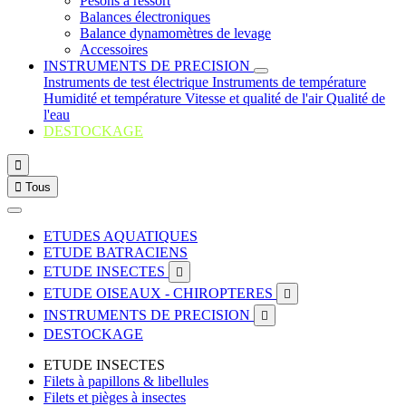
Pesons à ressort
Balances électroniques
Balance dynamomètres de levage
Accessoires
INSTRUMENTS DE PRECISION
Instruments de test électrique
Instruments de température
Humidité et température
Vitesse et qualité de l'air
Qualité de
l'eau
DESTOCKAGE


Tous
ETUDES AQUATIQUES
ETUDE BATRACIENS
ETUDE INSECTES

ETUDE OISEAUX - CHIROPTERES

INSTRUMENTS DE PRECISION

DESTOCKAGE
ETUDE INSECTES
Filets à papillons & libellules
Filets et pièges à insectes