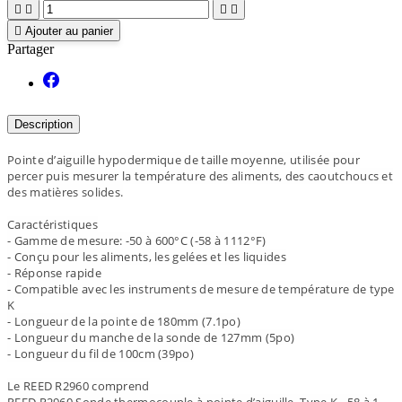





Ajouter au panier
Partager
Description
Pointe d’aiguille hypodermique de taille moyenne, utilisée pour
percer puis mesurer la température des aliments, des caoutchoucs et
des matières solides.
Caractéristiques
- Gamme de mesure: -50 à 600°C (-58 à 1112°F)
- Conçu pour les aliments, les gelées et les liquides
- Réponse rapide
- Compatible avec les instruments de mesure de température de type
K
- Longueur de la pointe de 180mm (7.1po)
- Longueur du manche de la sonde de 127mm (5po)
- Longueur du fil de 100cm (39po)
Le REED R2960 comprend
REED R2960 Sonde thermocouple à pointe d’aiguille, Type K, -58 à 1