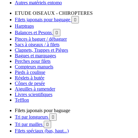
Autres matériels entomo
ETUDE OISEAUX - CHIROPTERES
Filets japonais pour baguage

Harptraps
Balances et Pesons

Pinces à baguer / débaguer
Sacs à oiseaux / à filets
Clapnets, Trappes et Pièges
Bagues et marquages
Perches pour filets
Compteurs manuels
Pieds à coulisse
Réglets à butée
Cônes de pesée
Aiguilles à ramender
Livres scientifiques
Tefflon
Filets japonais pour baguage
Tri par longueurs

Tri par mailles

Filets spéciaux (bas, haut...)