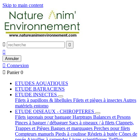
Skip to main content



Annuler

Connexion

Panier
0
ETUDES AQUATIQUES
ETUDE BATRACIENS
ETUDE INSECTES
Filets à papillons & libellules
Filets et pièges à insectes
Autres
matériels entomo
ETUDE OISEAUX - CHIROPTERES
Filets japonais pour baguage
Harptraps
Balances et Pesons
Pinces à baguer / débaguer
Sacs à oiseaux / à filets
Clapnets,
Trappes et Pièges
Bagues et marquages
Perches pour filets
Compteurs manuels
Pieds à coulisse
Réglets à butée
Cônes de
pesée
Aiguilles à ramender
Livres scientifiques
Tefflon